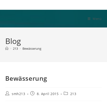
Zum
Inhalt
springen
Menü
Blog
>
213
>
Bewässerung
Bewässerung
Beitrags-
Beitrag
Beitrags-
smh213
8. April 2015
213
Autor:
veröffentlicht:
Kategorie: