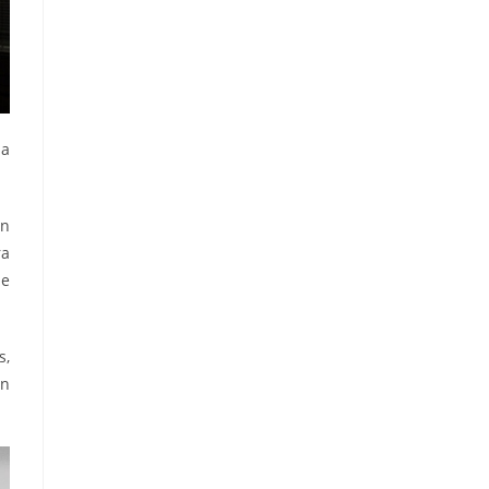
da
en
ra
ie
s,
en