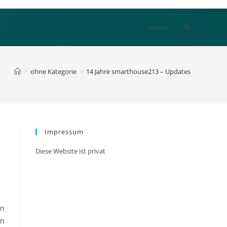
Website-
Home
Suche
>
ohne Kategorie
>
14 Jahre smarthouse213 – Updates
umschalten
Impressum
Diese Website ist privat
en
en