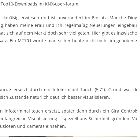
u Top10-Downloads im KNX-user-forum.
 zweckmäßig erwiesen und ist unverändert im Einsatz. Manche Din
itig haben meine Frau und ich regelmäßig Neuerungen eingebau
t sich auf dem Markt doch sehr viel getan. Hier gibt es inzwisch
satz. Ein MT701 würde man sicher heute nicht mehr im gehoben
wurde ersetzt durch ein Infoterminal Touch (5,7″). Grund war d
ich Zustände natürlich deutlich besser visualisieren.
n Infoterminal touch ersetzt, später dann durch ein Gira Control
umfangreiche Visualisierung – speziell aus Sicherheitsgründen. V
n auslösen und Kameras einsehen.