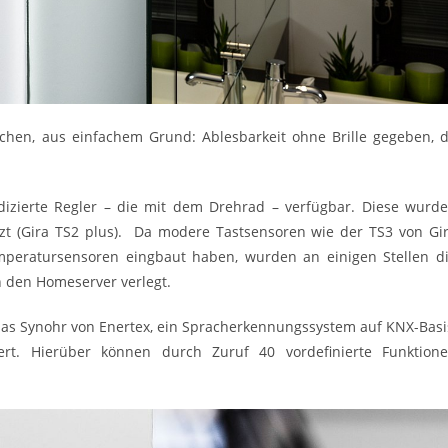
chen, aus einfachem Grund: Ablesbarkeit ohne Brille gegeben, 
zierte Regler – die mit dem Drehrad – verfügbar. Diese wurd
tzt (Gira TS2 plus). Da modere Tastsensoren wie der TS3 von Gi
mperatursensoren eingbaut haben, wurden an einigen Stellen d
n den Homeserver verlegt.
as Synohr von Enertex, ein Spracherkennungssystem auf KNX-Basi
iert. Hierüber können durch Zuruf 40 vordefinierte Funktion